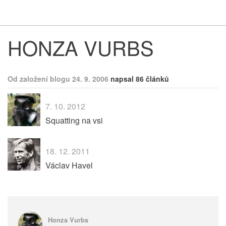
Respekt
Vy
HONZA VURBS
Od založení blogu 24. 9. 2006
napsal 86 článků
7. 10. 2012
Squatting na vsi
18. 12. 2011
Václav Havel
Honza Vurbs