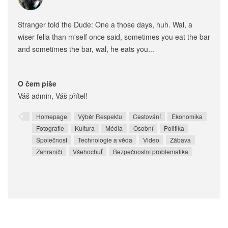
Stranger told the Dude: One a those days, huh. Wal, a
wiser fella than m'self once said, sometimes you eat the bar
and sometimes the bar, wal, he eats you...
O čem píše
Váš admin, Váš přítel!
Homepage
Výběr Respektu
Cestování
Ekonomika
Fotografie
Kultura
Média
Osobní
Politika
Společnost
Technologie a věda
Video
Zábava
Zahraničí
Všehochuť
Bezpečnostní problematika