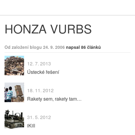
Respekt
Vy
HONZA VURBS
Od založení blogu 24. 9. 2006
napsal 86 článků
12. 7. 2013
Ústecké řešení
18. 11. 2012
Rakety sem, rakety tam…
31. 5. 2012
iKill