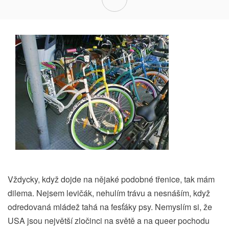
Vždycky, když dojde na nějaké podobné třenice, tak mám
dilema. Nejsem levičák, nehulím trávu a nesnáším, když
odredovaná mládež tahá na fesťáky psy. Nemyslím si, že
USA jsou největší zločinci na světě a na queer pochodu