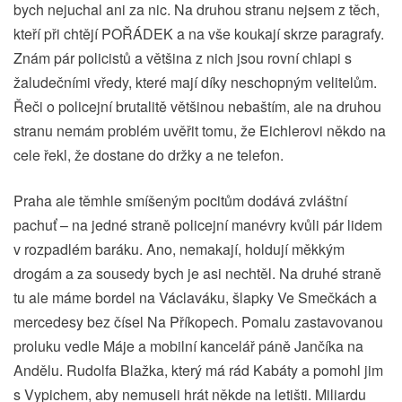
bych nejuchal ani za nic. Na druhou stranu nejsem z těch,
kteří při chtějí POŘÁDEK a na vše koukají skrze paragrafy.
Znám pár policistů a většina z nich jsou rovní chlapi s
žaludečními vředy, které mají díky neschopným velitelům.
Řeči o policejní brutalitě většinou nebaštím, ale na druhou
stranu nemám problém uvěřit tomu, že Eichlerovi někdo na
cele řekl, že dostane do držky a ne telefon.
Praha ale těmhle smíšeným pocitům dodává zvláštní
pachuť – na jedné straně policejní manévry kvůli pár lidem
v rozpadlém baráku. Ano, nemakají, holdují měkkým
drogám a za sousedy bych je asi nechtěl. Na druhé straně
tu ale máme bordel na Václaváku, šlapky Ve Smečkách a
mercedesy bez čísel Na Příkopech. Pomalu zastavovanou
proluku vedle Máje a mobilní kancelář páně Jančíka na
Andělu. Rudolfa Blažka, který má rád Kabáty a pomohl jim
s Vypichem, aby nemuseli hrát někde na letišti. Miliardu