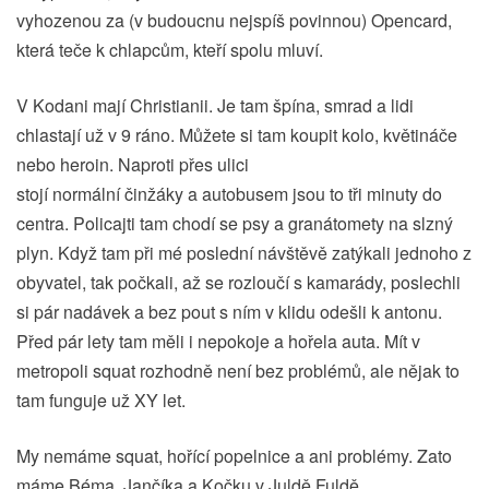
vyhozenou za (v budoucnu nejspíš povinnou) Opencard,
která teče k chlapcům, kteří spolu mluví.
V Kodani mají Christianii. Je tam špína, smrad a lidi
chlastají už v 9 ráno. Můžete si tam koupit kolo, květináče
nebo heroin. Naproti přes ulici
stojí normální činžáky a autobusem jsou to tři minuty do
centra. Policajti tam chodí se psy a granátomety na slzný
plyn. Když tam při mé poslední návštěvě zatýkali jednoho z
obyvatel, tak počkali, až se rozloučí s kamarády, poslechli
si pár nadávek a bez pout s ním v klidu odešli k antonu.
Před pár lety tam měli i nepokoje a hořela auta. Mít v
metropoli squat rozhodně není bez problémů, ale nějak to
tam funguje už XY let.
My nemáme squat, hořící popelnice a ani problémy. Zato
máme Béma, Jančíka a Kočku v Juldě Fuldě…