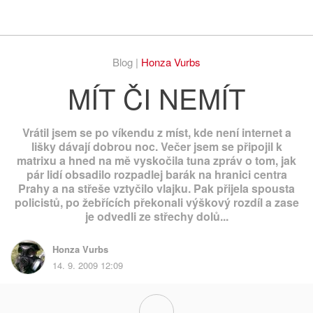
Respekt
Vy
Blog |
Honza Vurbs
MÍT ČI NEMÍT
Vrátil jsem se po víkendu z míst, kde není internet a
lišky dávají dobrou noc. Večer jsem se připojil k
matrixu a hned na mě vyskočila tuna zpráv o tom, jak
pár lidí obsadilo rozpadlej barák na hranici centra
Prahy a na střeše vztyčilo vlajku. Pak přijela spousta
policistů, po žebřících překonali výškový rozdíl a zase
je odvedli ze střechy dolů...
Honza Vurbs
14. 9. 2009 12:09